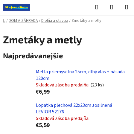
Prejsť
Hľadať
NÁKUP
na
KOŠÍK
obsah
Domov
/
DOM A ZÁHRADA
/
Dielňa a stavba
/
Zmetáky a metly
Zmetáky a metly
Najpredávanejšie
Metla priemyselná 25cm, dlhý vlas + násada
120cm
Skladová zásoba predajňa:
(23 ks)
€6,99
Lopatka plechová 22x23cm zosilnená
LEVIOR 52176
Skladová zásoba predajňa:
€5,59