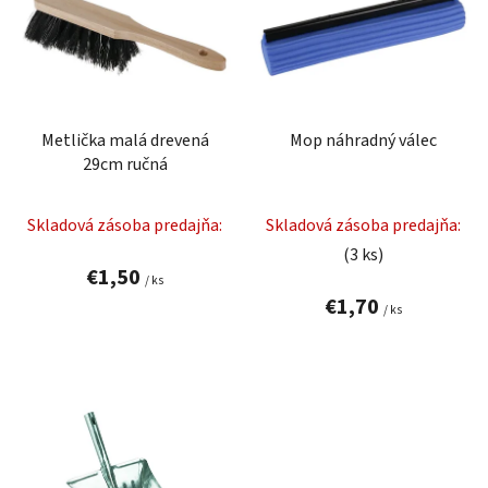
p
r
i
o
s
d
p
u
r
k
Metlička malá drevená
Mop náhradný válec
o
t
29cm ručná
d
o
u
v
Skladová zásoba predajňa:
Skladová zásoba predajňa:
k
(3 ks)
t
€1,50
/ ks
o
€1,70
v
/ ks