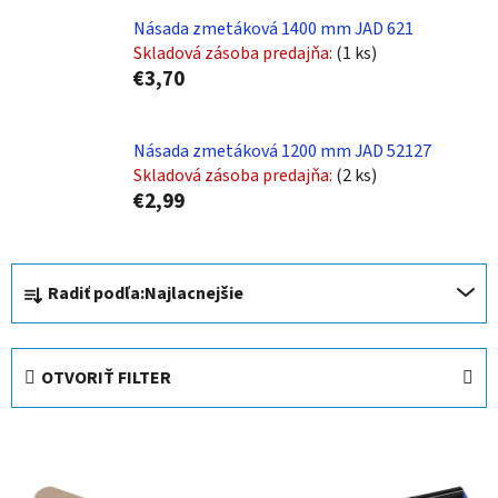
Násada zmetáková 1400 mm JAD 621
Skladová zásoba predajňa:
(1 ks)
€3,70
Násada zmetáková 1200 mm JAD 52127
Skladová zásoba predajňa:
(2 ks)
€2,99
R
Radiť podľa:
Najlacnejšie
a
d
e
OTVORIŤ FILTER
n
i
V
e
ý
p