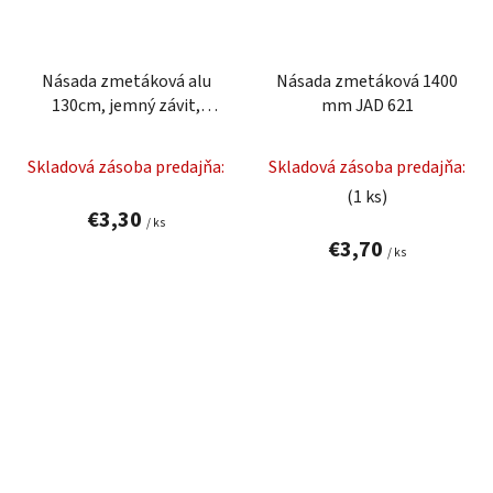
Násada zmetáková alu
Násada zmetáková 1400
130cm, jemný závit,
mm JAD 621
červená LEVIOR 52125
Skladová zásoba predajňa:
Skladová zásoba predajňa:
(1 ks)
€3,30
/ ks
€3,70
/ ks