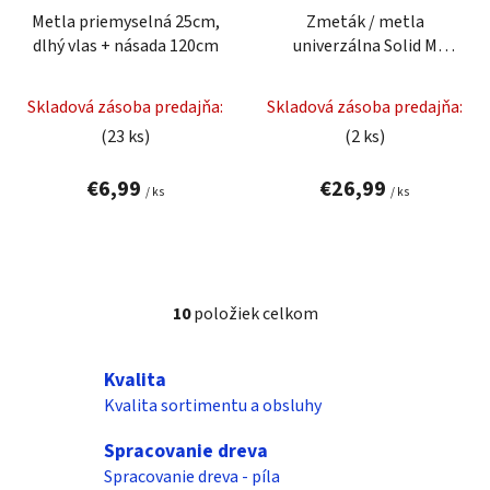
Metla priemyselná 25cm,
Zmeták / metla
dlhý vlas + násada 120cm
univerzálna Solid M
čierna Fiskars 1025921
Skladová zásoba predajňa:
Skladová zásoba predajňa:
(23 ks)
(2 ks)
€6,99
€26,99
/ ks
/ ks
10
položiek celkom
O
v
l
Kvalita
á
Kvalita sortimentu a obsluhy
d
a
Spracovanie dreva
c
Spracovanie dreva - píla