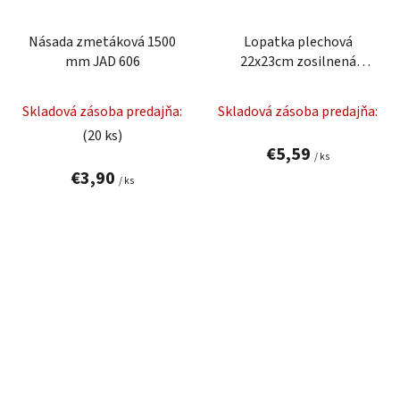
Násada zmetáková 1500
Lopatka plechová
mm JAD 606
22x23cm zosilnená
LEVIOR 52176
Skladová zásoba predajňa:
Skladová zásoba predajňa:
(20 ks)
€5,59
/ ks
€3,90
/ ks