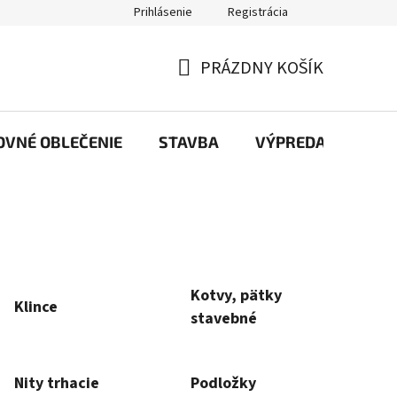
Prihlásenie
Registrácia
PRÁZDNY KOŠÍK
NÁKUPNÝ
KOŠÍK
OVNÉ OBLEČENIE
STAVBA
VÝPREDAJ
Kotvy, pätky
Klince
stavebné
Nity trhacie
Podložky