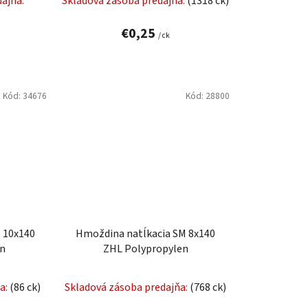
ajňa:
Skladová zásoba predajňa:
(1318 ck)
v
€0,25
/ ck
Kód:
34676
Kód:
28800
 10x140
Hmoždina natĺkacia SM 8x140
en
ZHL Polypropylen
a:
(86 ck)
Skladová zásoba predajňa:
(768 ck)