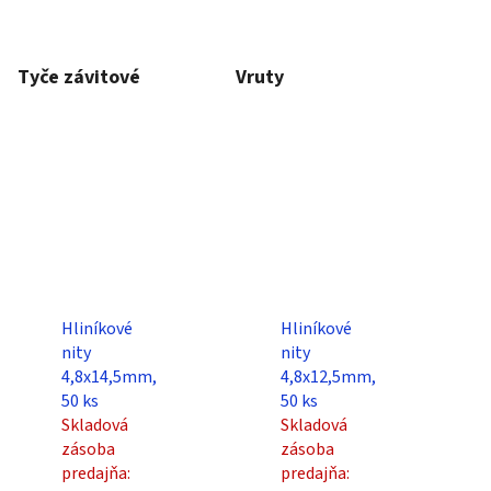
Tyče závitové
Vruty
Hliníkové
Hliníkové
nity
nity
4,8x14,5mm,
4,8x12,5mm,
50 ks
50 ks
Skladová
Skladová
zásoba
zásoba
predajňa:
predajňa: