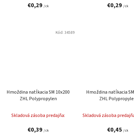
€0,29
€0,29
/ ck
/ ck
Kód:
34589
Hmoždina natĺkacia SM 10x200
Hmoždina natĺkacia SM
ZHL Polypropylen
ZHL Polypropyl
Skladová zásoba predajňa:
Skladová zásoba predajň
€0,39
€0,45
/ ck
/ ck