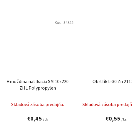
Kód:
34355
Hmoždina natĺkacia SM 10x220
Obrtlík L-30 Zn 211
ZHL Polypropylen
Skladová zásoba predajňa:
Skladová zásoba predajň
€0,45
€0,55
/ ck
/ ks