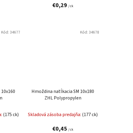
€0,29
/ ck
Kód:
34677
Kód:
34678
 10x160
Hmoždina natĺkacia SM 10x180
en
ZHL Polypropylen
a:
(175 ck)
Skladová zásoba predajňa:
(177 ck)
€0,45
/ ck