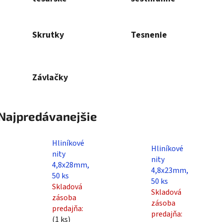
Skrutky
Tesnenie
Závlačky
Najpredávanejšie
Hliníkové
Hliníkové
nity
nity
4,8x28mm,
4,8x23mm,
50 ks
50 ks
Skladová
Skladová
zásoba
zásoba
predajňa:
predajňa:
(1 ks)