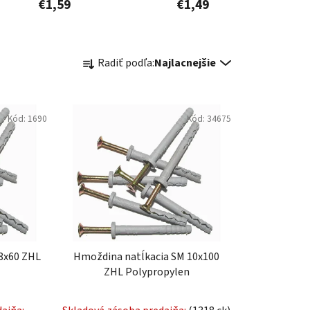
€1,59
€1,49
R
Radiť podľa:
Najlacnejšie
a
d
e
Kód:
1690
Kód:
34675
n
i
e
p
r
o
d
u
8x60 ZHL
Hmoždina natĺkacia SM 10x100
k
ZHL Polypropylen
t
o