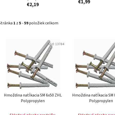
€1,99
€2,19
Stránka
1
z
5
-
59
položiek celkom
V
Kód:
13784
ý
p
i
s
p
r
o
d
Hmoždina natĺkacia SM 6x50 ZHL
Hmoždina natĺkacia SM 
u
Polypropylen
Polypropylen
k
t