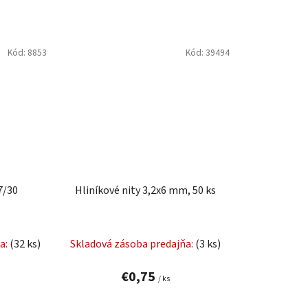
Kód:
8853
Kód:
39494
7/30
Hliníkové nity 3,2x6 mm, 50 ks
a:
(32 ks)
Skladová zásoba predajňa:
(3 ks)
€0,75
/ ks