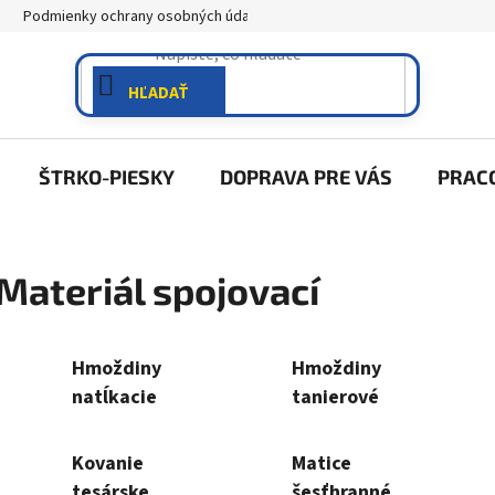
Podmienky ochrany osobných údajov
Reklamácia
HĽADAŤ
ŠTRKO-PIESKY
DOPRAVA PRE VÁS
PRAC
Materiál spojovací
Hmoždiny
Hmoždiny
natĺkacie
tanierové
Kovanie
Matice
tesárske
šesťhranné