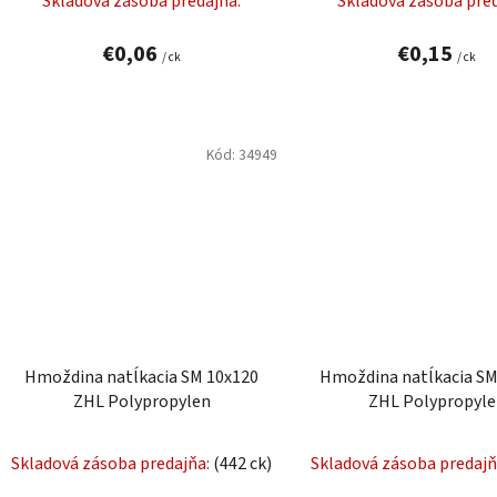
Skladová zásoba predajňa:
Skladová zásoba pred
o
v
€0,06
€0,15
/ ck
/ ck
Kód:
34949
Hmoždina natĺkacia SM 10x120
Hmoždina natĺkacia SM
ZHL Polypropylen
ZHL Polypropyl
Skladová zásoba predajňa:
(442 ck)
Skladová zásoba predajň