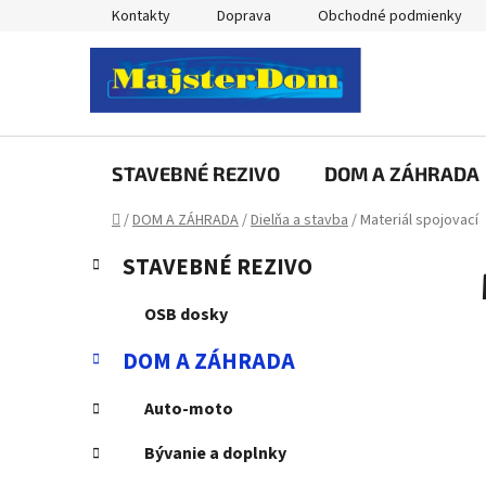
Prejsť
Kontakty
Doprava
Obchodné podmienky
na
obsah
STAVEBNÉ REZIVO
DOM A ZÁHRADA
Domov
/
DOM A ZÁHRADA
/
Dielňa a stavba
/
Materiál spojovací
B
K
Preskočiť
STAVEBNÉ REZIVO
a
kategórie
o
t
č
OSB dosky
e
n
g
DOM A ZÁHRADA
ý
ó
p
r
Auto-moto
i
a
e
n
Bývanie a doplnky
e