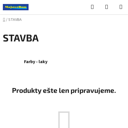
Prejsť
Hľadať
NÁKUP
na
KOŠÍK
obsah
Domov
/
STAVBA
STAVBA
Farby - laky
Produkty ešte len pripravujeme.