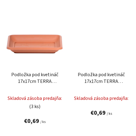
Podložka pod kvetináč
Podložka pod kvetináč
17x17cm TERRA
17x17cm TERRA
PKWT17-R624 terakota
PKWT17-S433 antracit
plastová
plastová
Skladová zásoba predajňa:
Skladová zásoba predajňa:
(3 ks)
€0,69
/ ks
€0,69
/ ks