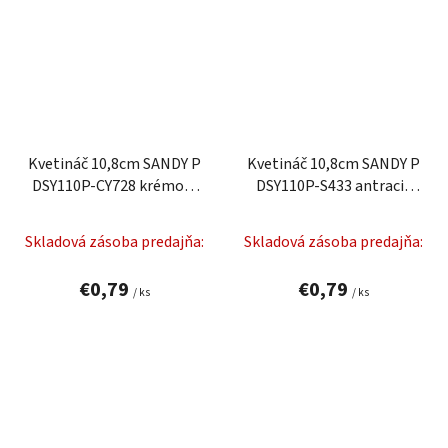
Kvetináč 10,8cm SANDY P
Kvetináč 10,8cm SANDY P
DSY110P-CY728 krémový
DSY110P-S433 antracit
plastový PROSPERPLAST
plastový PROSPERPLAST
Skladová zásoba predajňa:
Skladová zásoba predajňa:
€0,79
€0,79
/ ks
/ ks