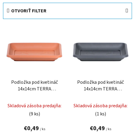
e
OTVORIŤ FILTER
n
i
V
e
ý
p
p
r
i
o
s
d
p
u
r
k
Podložka pod kvetináč
Podložka pod kvetináč
o
t
14x14cm TERRA
14x14cm TERRA
d
o
PKWT14-R624 terakota
PKWT14-S433 antracit
u
v
plastová
plastová
Skladová zásoba predajňa:
Skladová zásoba predajňa:
k
(9 ks)
(1 ks)
t
o
€0,49
€0,49
v
/ ks
/ ks