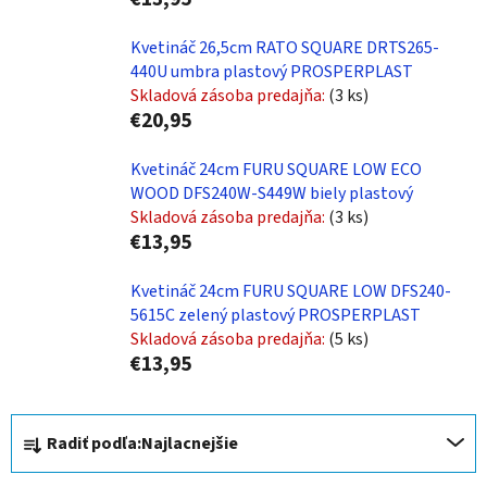
Kvetináč 26,5cm RATO SQUARE DRTS265-
440U umbra plastový PROSPERPLAST
Skladová zásoba predajňa:
(3 ks)
€20,95
Kvetináč 24cm FURU SQUARE LOW ECO
WOOD DFS240W-S449W biely plastový
Skladová zásoba predajňa:
(3 ks)
€13,95
Kvetináč 24cm FURU SQUARE LOW DFS240-
5615C zelený plastový PROSPERPLAST
Skladová zásoba predajňa:
(5 ks)
€13,95
R
Radiť podľa:
Najlacnejšie
a
d