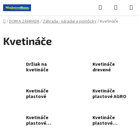
Prejsť
Hľadať
NÁKUP
na
KOŠÍK
obsah
Domov
/
DOM A ZÁHRADA
/
Záhrada - náradie a pomôcky
/
Kvetináče
Kvetináče
Držiak na
Kvetináče
kvetináče
drevené
Kvetináče
Kvetináče
plastové
plastové AGRO
Kvetináče
Kvetináče
plastové
plastové
ARECO
BOARDEE
FENCYCASE