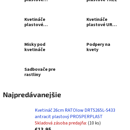
TERRA
Kvetináče
Kvetináče
plastové
plastové URBI
TUBUS
CASE
Misky pod
Podpery na
kvetináče
kvety
Sadbovače pre
rastliny
Najpredávanejšie
Kvetináč 26cm RATOlow DRTS265L-S433
antracit plastový PROSPERPLAST
Skladová zásoba predajňa:
(10 ks)
€13,95