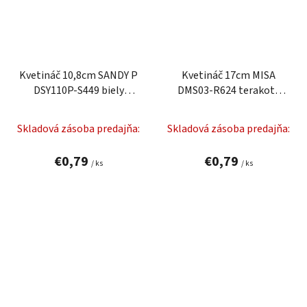
Kvetináč 10,8cm SANDY P
Kvetináč 17cm MISA
DSY110P-S449 biely
DMS03-R624 terakota
plastový PROSPERPLAST
plastový PROSPERPLAST
Skladová zásoba predajňa:
Skladová zásoba predajňa:
€0,79
€0,79
/ ks
/ ks