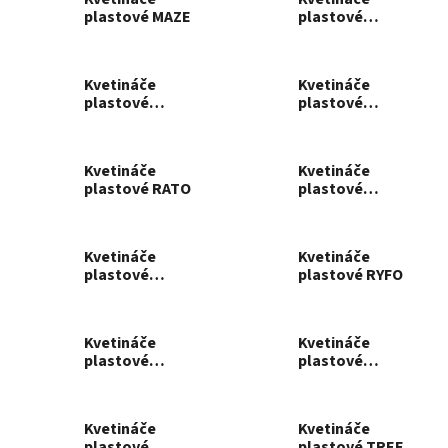
plastové MAZE
plastové
ORIENT
Kvetináče
Kvetináče
plastové
plastové
PLANTI
PLASTICA
Kvetináče
Kvetináče
plastové RATO
plastové
REGULA
Kvetináče
Kvetináče
plastové
plastové RYFO
RESPANA
Kvetináče
Kvetináče
plastové
plastové
SANDY
SPLOFY
Kvetináče
Kvetináče
plastové
plastové TREE