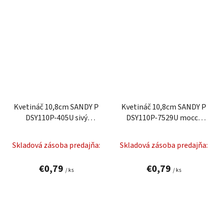
Kvetináč 10,8cm SANDY P
Kvetináč 10,8cm SANDY P
DSY110P-405U sivý
DSY110P-7529U mocca
plastový PROSPERPLAST
plastový PROSPERPLAST
Skladová zásoba predajňa:
Skladová zásoba predajňa:
€0,79
€0,79
/ ks
/ ks