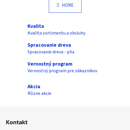
l
k
HORE
á
o
d
v
a
a
Kvalita
n
c
i
Kvalita sortimentu a obsluhy
i
e
e
Spracovanie dreva
p
Spracovanie dreva - píla
r
v
Vernostný program
k
Vernostný program pre zákazníkov
y
v
ý
Akcia
p
Rôzne akcie
i
s
Z
u
á
Kontakt
p