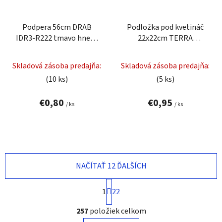
Podpera 56cm DRAB
Podložka pod kvetináč
IDR3-R222 tmavo hnedá
22x22cm TERRA
plastová
PKWT22-R624 terakota
PROSPERPLAST
plastová
Skladová zásoba predajňa:
Skladová zásoba predajňa:
(10 ks)
(5 ks)
€0,80
€0,95
/ ks
/ ks
NAČÍTAŤ 12 ĎALŠÍCH
S
1
22
t
r
O
257
položiek celkom
á
v
n