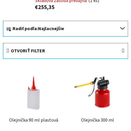
Skladová zásoba predajňa:
(1 ks)
€255,35
R
Radiť podľa:
Najlacnejšie
a
d
e
OTVORIŤ FILTER
n
i
V
e
ý
p
p
r
i
o
s
d
p
u
r
k
Olejnička 90 ml plastová
Olejnička 300 ml
o
t
d
o