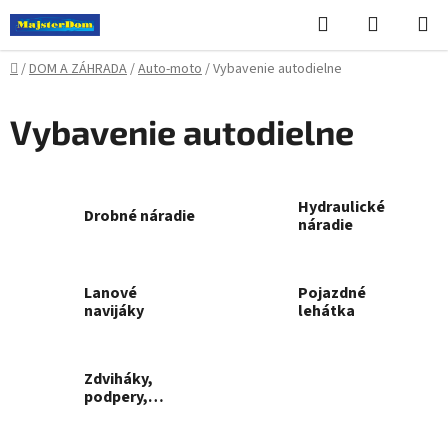
Prejsť
Hľadať
NÁKUP
na
KOŠÍK
obsah
Domov
/
DOM A ZÁHRADA
/
Auto-moto
/
Vybavenie autodielne
Vybavenie autodielne
Hydraulické
Drobné náradie
náradie
Lanové
Pojazdné
navijáky
lehátka
Zdviháky,
podpery,
žeriavy