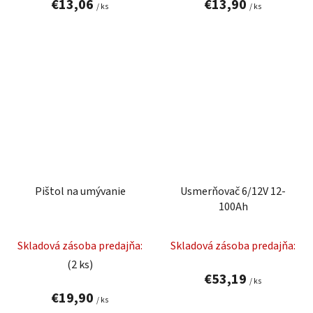
€13,06
€13,90
/ ks
/ ks
Pištol na umývanie
Usmerňovač 6/12V 12-
100Ah
Skladová zásoba predajňa:
Skladová zásoba predajňa:
(2 ks)
€53,19
/ ks
€19,90
/ ks