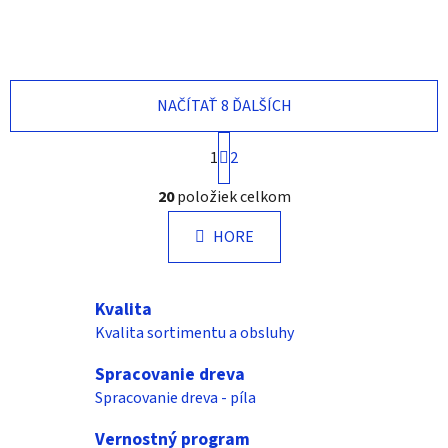
NAČÍTAŤ 8 ĎALŠÍCH
S
1
2
t
r
O
20
položiek celkom
á
v
n
l
k
HORE
á
o
d
v
a
a
Kvalita
n
c
i
Kvalita sortimentu a obsluhy
i
e
e
Spracovanie dreva
p
Spracovanie dreva - píla
r
v
Vernostný program
k