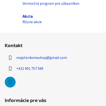
Vernostný program pre zákazníkov
y
v
ý
Akcia
p
Rôzne akcie
i
s
Z
u
á
Kontakt
p
ä
majsterdomeshop
@
gmail.com
t
i
+421 901 757 599
e
Informácie pre vás