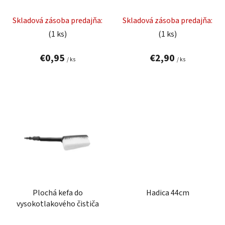
u
v
Skladová zásoba predajňa:
Skladová zásoba predajňa:
k
(1 ks)
(1 ks)
t
o
€0,95
€2,90
v
/ ks
/ ks
Plochá kefa do
Hadica 44cm
vysokotlakového čističa