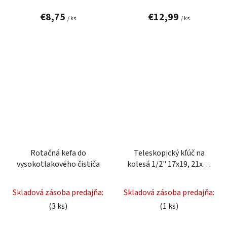
€8,75
€12,99
/ ks
/ ks
Rotačná kefa do
Teleskopický kľúč na
vysokotlakového čističa
kolesá 1/2" 17x19, 21x23
mm
Skladová zásoba predajňa:
Skladová zásoba predajňa:
(3 ks)
(1 ks)