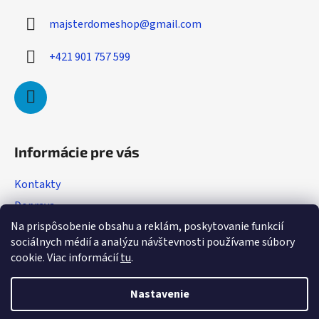
ä
majsterdomeshop
@
gmail.com
t
i
+421 901 757 599
e
Informácie pre vás
Kontakty
Doprava
Na prispôsobenie obsahu a reklám, poskytovanie funkcií
Obchodné podmienky
sociálnych médií a analýzu návštevnosti používame súbory
Podmienky ochrany osobných údajov
cookie. Viac informácií
tu
.
Reklamácia
Nastavenie