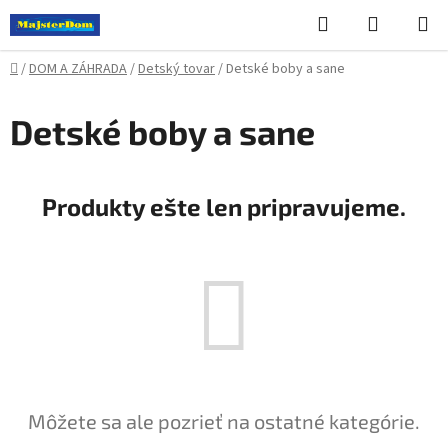
Prejsť
Hľadať
NÁKUP
na
KOŠÍK
obsah
Domov
/
DOM A ZÁHRADA
/
Detský tovar
/
Detské boby a sane
Detské boby a sane
Produkty ešte len pripravujeme.
Môžete sa ale pozrieť na ostatné kategórie.