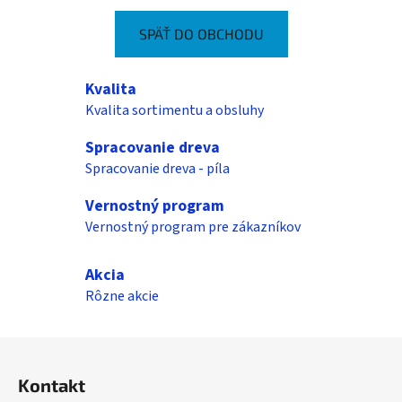
SPÄŤ DO OBCHODU
Kvalita
Kvalita sortimentu a obsluhy
Spracovanie dreva
Spracovanie dreva - píla
Vernostný program
Vernostný program pre zákazníkov
Akcia
Rôzne akcie
Z
á
Kontakt
p