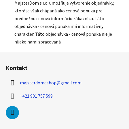
MajsterDom s.r.o. umožňuje vytvorenie objednávky,
ktorá je však chápaná ako cenová ponuka pre
predbežnú cenovú informáciu zákazníka. Táto
objednávka - cenová ponuka má informatívny
charakter. Táto objednávka - cenová ponuka nie je
nijako nami spracovaná.
Z
á
Kontakt
p
ä
majsterdomeshop
@
gmail.com
t
i
+421 901 757 599
e