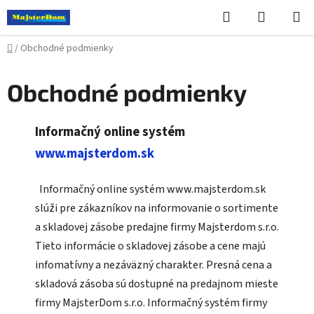
Prejsť
Hľadať
NÁKUP
na
KOŠÍK
obsah
Domov
/
Obchodné podmienky
Obchodné podmienky
Informačný online systém
www.majsterdom.sk
Informačný online systém www.majsterdom.sk
slúži pre zákazníkov na informovanie o sortimente
a skladovej zásobe predajne firmy Majsterdom s.r.o.
Tieto informácie o skladovej zásobe a cene majú
infomatívny a nezáväzný charakter. Presná cena a
skladová zásoba sú dostupné na predajnom mieste
firmy MajsterDom s.r.o. Informačný systém firmy