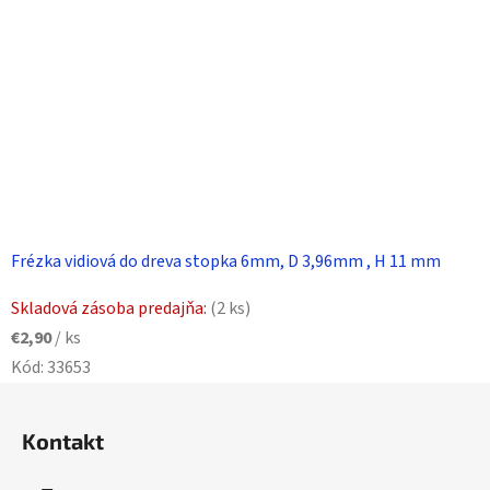
Frézka vidiová do dreva stopka 6mm, D 3,96mm , H 11 mm
Skladová zásoba predajňa:
(2 ks)
€2,90
/ ks
Kód:
33653
Z
á
Kontakt
p
ä