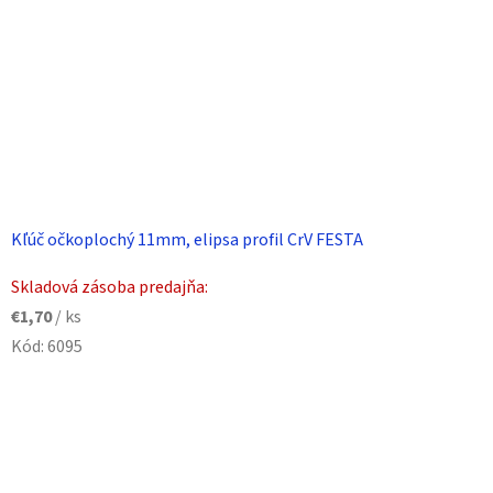
Kľúč očkoplochý 11mm, elipsa profil CrV FESTA
Skladová zásoba predajňa:
€1,70
/ ks
Kód:
6095