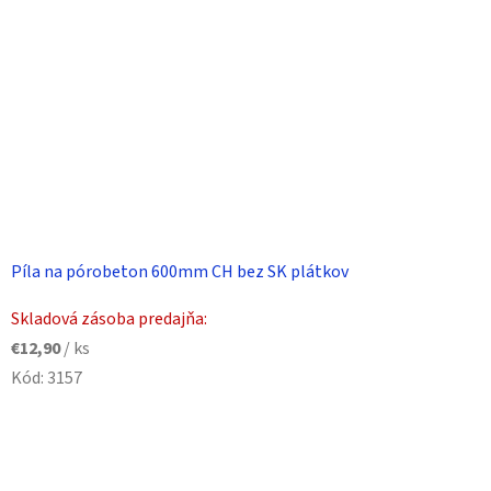
Píla na pórobeton 600mm CH bez SK plátkov
Skladová zásoba predajňa:
€12,90
/ ks
Kód:
3157