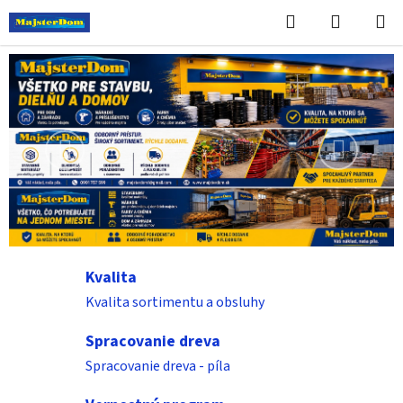
Prejsť
Hľadať
NÁKUP
na
KOŠÍK
obsah
V
i
t
Predchádzajúce
Nasledu
a
j
t
e
Kvalita
n
Kvalita sortimentu a obsluhy
a
Spracovanie dreva
n
Spracovanie dreva - píla
a