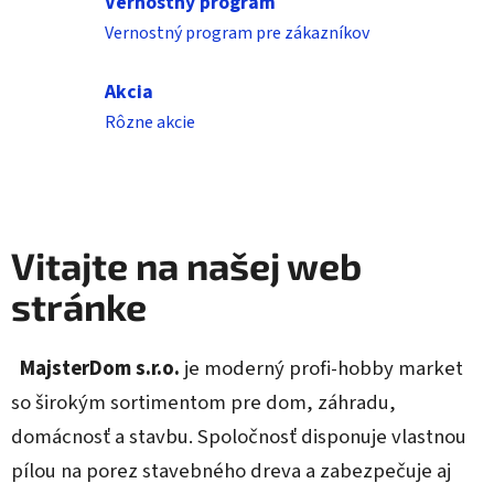
Vernostný program
š
Vernostný program pre zákazníkov
e
Akcia
j
Rôzne akcie
w
e
b
Vitajte na našej web
s
stránke
t
r
MajsterDom s.r.o.
je moderný profi-hobby market
á
so širokým sortimentom pre dom, záhradu,
domácnosť a stavbu. Spoločnosť disponuje vlastnou
n
pílou na porez stavebného dreva a zabezpečuje aj
k