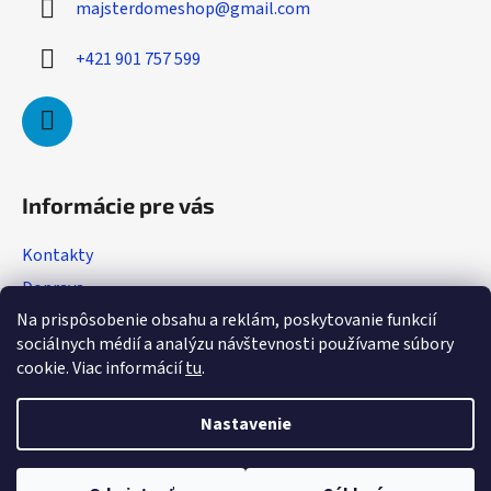
majsterdomeshop
@
gmail.com
t
i
+421 901 757 599
e
Informácie pre vás
Kontakty
Doprava
Na prispôsobenie obsahu a reklám, poskytovanie funkcií
Obchodné podmienky
sociálnych médií a analýzu návštevnosti používame súbory
Podmienky ochrany osobných údajov
cookie. Viac informácií
tu
.
Reklamácia
Nastavenie
Vytvoril Shoptet