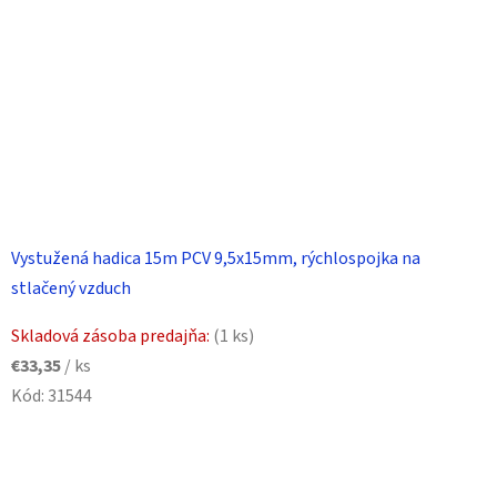
Vystužená hadica 15m PCV 9,5x15mm, rýchlospojka na
stlačený vzduch
Skladová zásoba predajňa:
(1 ks)
€33,35
/ ks
Kód:
31544