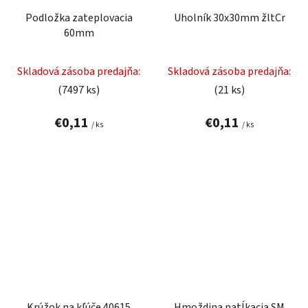
Podložka zateplovacia
Uholník 30x30mm žltCr
60mm
Skladová zásoba predajňa:
Skladová zásoba predajňa:
(7497 ks)
(21 ks)
€0,11
€0,11
/ ks
/ ks
Krúžok na kľúče 40615
Hmoždina natĺkacia SM