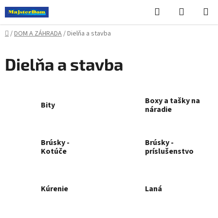
Prejsť
Hľadať
NÁKUP
na
KOŠÍK
obsah
Domov
/
DOM A ZÁHRADA
/
Dielňa a stavba
Dielňa a stavba
Boxy a tašky na
Bity
náradie
Brúsky -
Brúsky -
Kotúče
príslušenstvo
Kúrenie
Laná