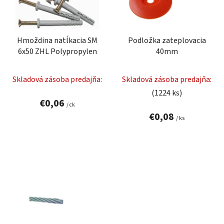
s
d
p
u
r
k
Hmoždina natĺkacia SM
Podložka zateplovacia
o
t
6x50 ZHL Polypropylen
40mm
d
o
u
v
Skladová zásoba predajňa:
Skladová zásoba predajňa:
k
(1224 ks)
t
€0,06
/ ck
o
€0,08
v
/ ks