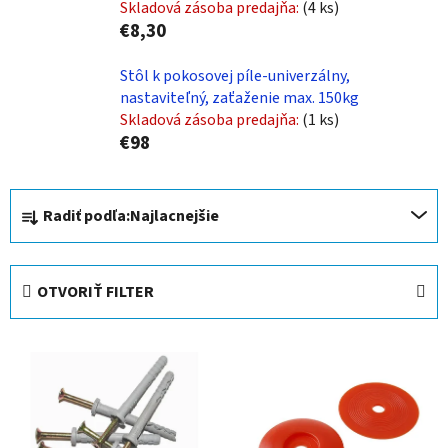
Skladová zásoba predajňa:
(4 ks)
€8,30
Stôl k pokosovej píle-univerzálny,
nastaviteľný, zaťaženie max. 150kg
Skladová zásoba predajňa:
(1 ks)
€98
R
Radiť podľa:
Najlacnejšie
a
d
e
OTVORIŤ FILTER
n
i
V
e
ý
p
p
r
i
o