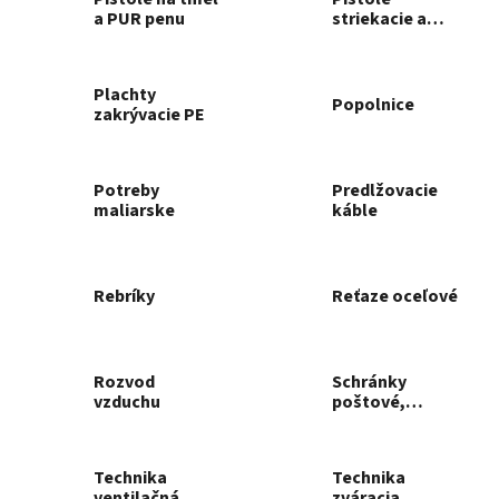
a PUR penu
striekacie a
príslušenstvo
Plachty
Popolnice
zakrývacie PE
Potreby
Predlžovacie
maliarske
káble
Rebríky
Reťaze oceľové
Rozvod
Schránky
vzduchu
poštové,
pokladne a
trezory
Technika
Technika
ventilačná
zváracia