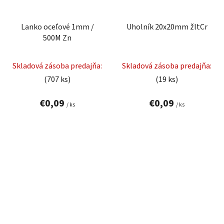
Lanko oceľové 1mm /
Uholník 20x20mm žltCr
500M Zn
Skladová zásoba predajňa:
Skladová zásoba predajňa:
(707 ks)
(19 ks)
€0,09
€0,09
/ ks
/ ks