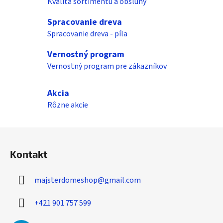
i
Kvalita sortimentu a obsluhy
i
e
e
Spracovanie dreva
p
Spracovanie dreva - píla
r
v
Vernostný program
k
Vernostný program pre zákazníkov
y
v
ý
Akcia
p
Rôzne akcie
i
s
Z
u
á
Kontakt
p
ä
majsterdomeshop
@
gmail.com
t
i
+421 901 757 599
e