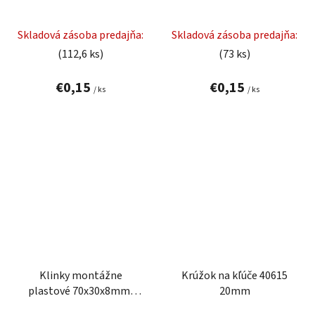
Skladová zásoba predajňa:
Skladová zásoba predajňa:
(112,6 ks)
(73 ks)
€0,15
€0,15
/ ks
/ ks
Klinky montážne
Krúžok na kľúče 40615
plastové 70x30x8mm,
20mm
50ks