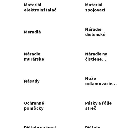
Materiál
Materiál
elektroinštalačný
spojovací
Náradie
Meradlá
dielenské
Náradie
Náradie na
murárske
čistiene
komínov
Nože
Násady
odlamovacie,
nože
Ochranné
Pásky a fólie
pomôcky
streč
Pištole na tmel
Pištole