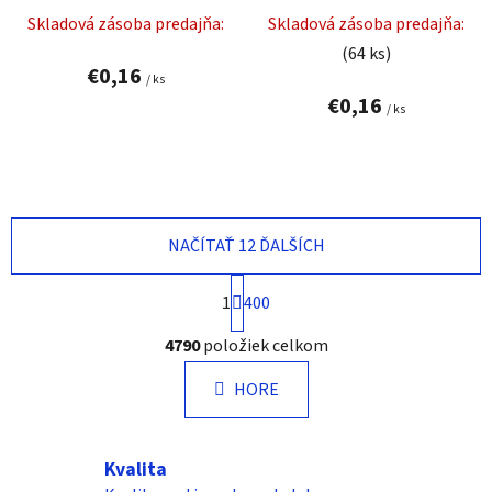
Skladová zásoba predajňa:
Skladová zásoba predajňa:
(64 ks)
€0,16
/ ks
€0,16
/ ks
NAČÍTAŤ 12 ĎALŠÍCH
S
1
400
t
r
O
4790
položiek celkom
á
v
n
l
k
HORE
á
o
d
v
a
a
Kvalita
n
c