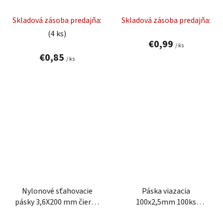
100 ks.
25 ks.
Skladová zásoba predajňa:
Skladová zásoba predajňa:
(4 ks)
€0,99
/ ks
€0,85
/ ks
Nylonové sťahovacie
Páska viazacia
pásky 3,6X200 mm čierna
100x2,5mm 100ks
25 ks.
farebná sťahovacia