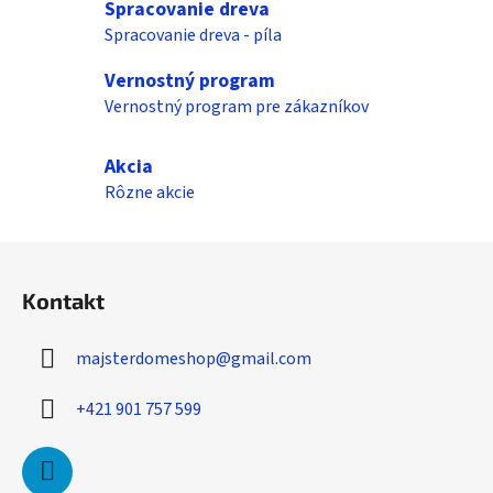
Spracovanie dreva
p
Spracovanie dreva - píla
r
v
Vernostný program
k
Vernostný program pre zákazníkov
y
v
ý
Akcia
p
Rôzne akcie
i
s
Z
u
á
Kontakt
p
ä
majsterdomeshop
@
gmail.com
t
i
+421 901 757 599
e