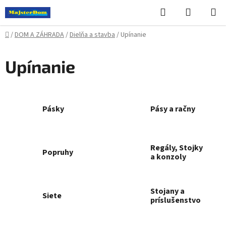
Prejsť
Hľadať
NÁKUP
na
KOŠÍK
obsah
Domov
/
DOM A ZÁHRADA
/
Dielňa a stavba
/
Upínanie
Upínanie
Pásky
Pásy a račny
Regály, Stojky
Popruhy
a konzoly
Stojany a
Siete
príslušenstvo