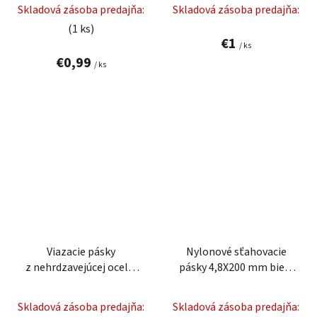
Skladová zásoba predajňa:
Skladová zásoba predajňa:
(1 ks)
€1
/ ks
€0,99
/ ks
Viazacie pásky
Nylonové sťahovacie
z nehrdzavejúcej ocele,
pásky 4,8X200 mm biela
4.6x200mm, SS304, 5
25 ks.
Skladová zásoba predajňa:
Skladová zásoba predajňa: