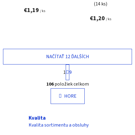
(14 ks)
€1,19
/ ks
€1,20
/ ks
NAČÍTAŤ 12 ĎALŠÍCH
S
1
9
t
r
O
106
položiek celkom
á
v
n
l
k
HORE
á
o
d
v
a
a
Kvalita
n
c
i
Kvalita sortimentu a obsluhy
i
e
e