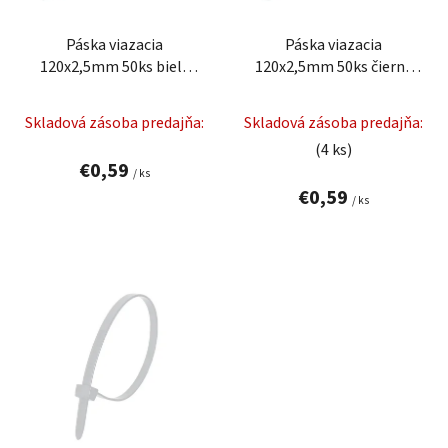
u
r
k
Páska viazacia
Páska viazacia
o
t
120x2,5mm 50ks biela
120x2,5mm 50ks čierna
d
o
sťahovacia
sťahovacia
u
v
Skladová zásoba predajňa:
Skladová zásoba predajňa:
k
(4 ks)
t
€0,59
/ ks
o
€0,59
v
/ ks