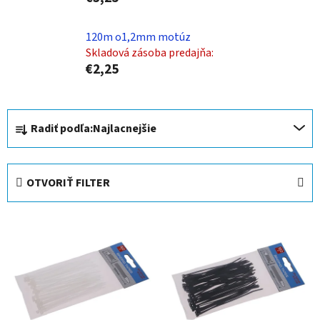
120m o1,2mm motúz
Skladová zásoba predajňa:
€2,25
R
Radiť podľa:
Najlacnejšie
a
d
e
OTVORIŤ FILTER
n
i
V
e
ý
p
p
r
i
o
s
d
p