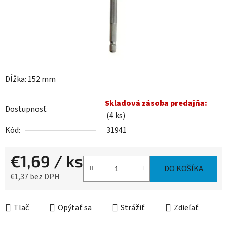
Dĺžka: 152 mm
Skladová zásoba predajňa:
Dostupnosť
(4 ks)
Kód:
31941
€1,69
/ ks
DO KOŠÍKA
€1,37 bez DPH
Jednotková cena:
Tlač
Opýtať sa
Strážiť
Zdieľať