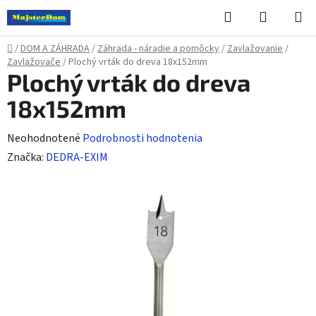
Prejsť
Hľadať
NÁKUP
na
KOŠÍK
obsah
Domov
/
DOM A ZÁHRADA
/
Záhrada - náradie a pomôcky
/
Zavlažovanie
/
Zavlažovače
/
Plochý vrták do dreva 18x152mm
Plochý vrták do dreva
18x152mm
Priemerné
Neohodnotené
Podrobnosti hodnotenia
hodnotenie
Značka:
DEDRA-EXIM
produktu
je
0,0
z
5
hviezdičiek.