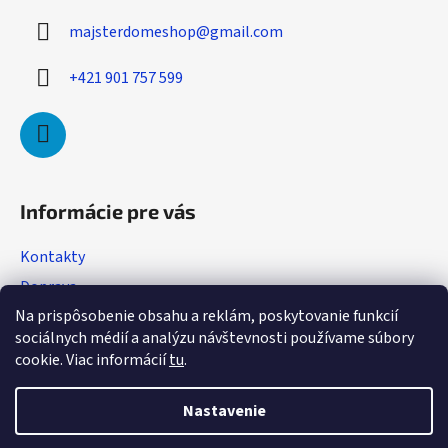
ä
majsterdomeshop
@
gmail.com
t
i
+421 901 757 599
e
Informácie pre vás
Kontakty
Doprava
Na prispôsobenie obsahu a reklám, poskytovanie funkcií
Obchodné podmienky
sociálnych médií a analýzu návštevnosti používame súbory
Podmienky ochrany osobných údajov
cookie. Viac informácií
tu
.
Reklamácia
Nastavenie