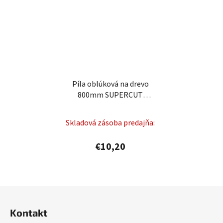
Píla oblúková na drevo
800mm SUPERCUT
FESTA
Skladová zásoba predajňa:
€10,20
Z
á
Kontakt
p