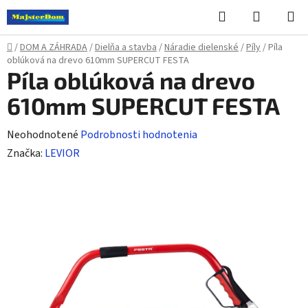
Prejsť
Hľadať
NÁKUP
na
KOŠÍK
obsah
Domov
/
DOM A ZÁHRADA
/
Dielňa a stavba
/
Náradie dielenské
/
Píly
/
Píla
oblúková na drevo 610mm SUPERCUT FESTA
Píla oblúková na drevo
610mm SUPERCUT FESTA
Priemerné
Neohodnotené
Podrobnosti hodnotenia
hodnotenie
Značka:
LEVIOR
produktu
je
0,0
z
5
hviezdičiek.