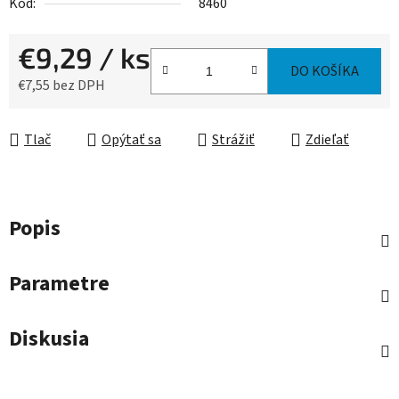
Kód:
8460
€9,29
/ ks
DO KOŠÍKA
€7,55 bez DPH
Jednotková cena:
Tlač
Opýtať sa
Strážiť
Zdieľať
Popis
Parametre
Diskusia