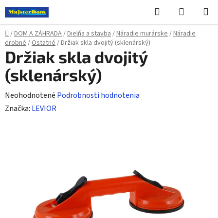
Prejsť
Hľadať
NÁKUP
na
KOŠÍK
obsah
Domov
/
DOM A ZÁHRADA
/
Dielňa a stavba
/
Náradie murárske
/
Náradie
drobné
/
Ostatné
/
Držiak skla dvojitý (sklenárský)
Držiak skla dvojitý
(sklenárský)
Priemerné
Neohodnotené
Podrobnosti hodnotenia
hodnotenie
Značka:
LEVIOR
produktu
je
0,0
z
5
hviezdičiek.