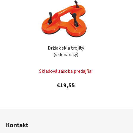
Držiak skla trojitý
(sklenárský)
Skladová zásoba predajňa:
€19,55
Z
á
Kontakt
p