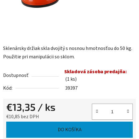
Sklenársky držiak skla dvojitý s nosnou hmotnosťou do 50 kg.
Použitie pri manipulácii so sklom.
Skladová zásoba predajňa:
Dostupnosť
(1 ks)
Kód:
39397
€13,35
/ ks
€10,85 bez DPH
Jednotková cena:
DO KOŠÍKA